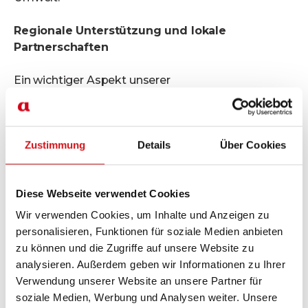
Regionale Unterstützung und lokale
Partnerschaften
Ein wichtiger Aspekt unserer
Nachhaltigkeitsbemühungen ist die Förderung
regionaler Projekte, Stiftungen und
Dienstleistungsangeboten wie der Arne-Friedrich-
Zustimmung
Details
Über Cookies
Stiftung, FoxTrail, der Make Pizza Academy oder
den Berliner ArtNights. Zudem arbeiten wir nach
Möglichkeit mit lokalen Lieferant*innenfür unsere
Diese Webseite verwendet Cookies
angebotenen Speisen und Getränke zusammen.
Auf diesem Wege unterstützen wir nicht nur die
Wir verwenden Cookies, um Inhalte und Anzeigen zu
lokale Wirtschaft und verschiedene Projekte,
personalisieren, Funktionen für soziale Medien anbieten
sondern reduzieren auch den Transportaufwand
zu können und die Zugriffe auf unsere Website zu
und die damit verbundenen Emissionen.
analysieren. Außerdem geben wir Informationen zu Ihrer
Verwendung unserer Website an unsere Partner für
Diversität und Inklusion als Voraussetzung
soziale Medien, Werbung und Analysen weiter. Unsere