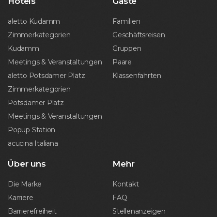
Hotels
Gäste
aletto Kudamm
Familien
Zimmerkategorien
Geschäftsreisen
Kudamm
Gruppen
Meetings & Veranstaltungen
Paare
aletto Potsdamer Platz
Klassenfahrten
Zimmerkategorien
Potsdamer Platz
Meetings & Veranstaltungen
Popup Station
acucina Italiana
Über uns
Mehr
Die Marke
Kontakt
Karriere
FAQ
Barrierefreiheit
Stellenanzeigen