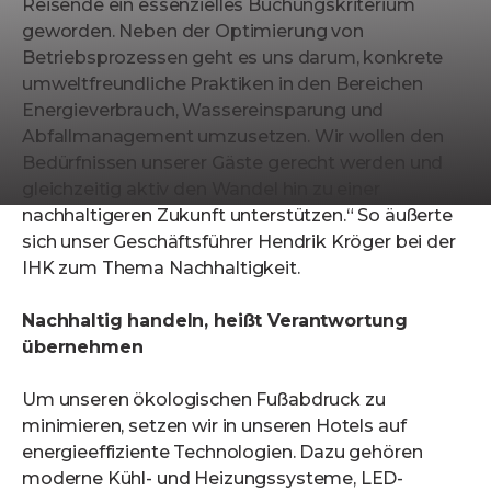
Reisende ein essenzielles Buchungskriterium
geworden. Neben der Optimierung von
Betriebsprozessen geht es uns darum, konkrete
umweltfreundliche Praktiken in den Bereichen
Energieverbrauch, Wassereinsparung und
Abfallmanagement umzusetzen. Wir wollen den
Bedürfnissen unserer Gäste gerecht werden und
gleichzeitig aktiv den Wandel hin zu einer
nachhaltigeren Zukunft unterstützen.“ So äußerte
sich unser Geschäftsführer Hendrik Kröger bei der
IHK zum Thema Nachhaltigkeit.
Nachhaltig handeln, heißt Verantwortung
übernehmen
Um unseren ökologischen Fußabdruck zu
minimieren, setzen wir in unseren Hotels auf
energieeffiziente Technologien. Dazu gehören
moderne Kühl- und Heizungssysteme, LED-