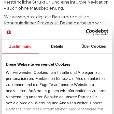
verständliche Struktur und eine intuitive Navigation
– auch ohne Mausbedienung.
Wir wissen, dass digitale Barrierefreiheit ein
kontinuierlicher Prozess ist. Deshalb arbeiten wir
laufend daran, bestehende Hürden zu erkennen
und zu beseitigen. Wenn Dir etwas auffällt, das nicht
gut funktioniert, freuen wir uns, wenn Du uns
Zustimmung
Details
Über Cookies
darauf aufmerksam machst. Nur so können wir die
Nutzung für alle weiter verbessern.
Diese Webseite verwendet Cookies
Kontakt aufnehmen
Wir verwenden Cookies, um Inhalte und Anzeigen zu
personalisieren, Funktionen für soziale Medien anbieten
zu können und die Zugriffe auf unsere Website zu
Unsere Maßnahmen für mehr digitale
analysieren. Außerdem geben wir Informationen zu Ihrer
Barrierefreiheit
Verwendung unserer Website an unsere Partner für
Damit unsere Website für alle Menschen zugänglich
soziale Medien, Werbung und Analysen weiter. Unsere
bleibt, setzen wir auf eine Kombination aus
Partner führen diese Informationen möglicherweise mit
technischen Lösungen, internen Schulungen und