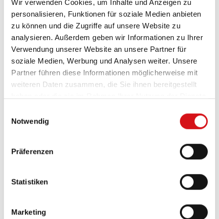
Wir verwenden Cookies, um Inhalte und Anzeigen zu
einen nachhaltigen Lernerfolg. Vormittagseignen
personalisieren, Funktionen für soziale Medien anbieten
sich Unterrichtseinheiten oder thematische
zu können und die Zugriffe auf unsere Website zu
Workshops, währendnachmittags Stadtführungen,
analysieren. Außerdem geben wir Informationen zu Ihrer
Museumsbesuche oder kreative Aktivitäten wie
Verwendung unserer Website an unsere Partner für
Kunst-& Kultur-Workshops das Gelernte vertiefen
soziale Medien, Werbung und Analysen weiter. Unsere
können. So lassen sichtheoretische und praktische
Partner führen diese Informationen möglicherweise mit
Elemente optimal verbinden und aufeinander
weiteren Daten zusammen, die Sie ihnen bereitgestellt
aufbauen.Auch die Freizeit sollte sinnvoll genutzt
haben oder die sie im Rahmen Ihrer Nutzung der Dienste
werden, etwa durchErholungsmöglichkeiten in
gesammelt haben.
Einwilligungsauswahl
Parks oder Cafés, Bootstouren oder Besuche von
Notwendig
Kiezmärkten, um ein abwechslungsreiches und
authentisches Reiseerlebnis zu schaffen.
Ob ihr dabei als Gruppe verschiedene Ecken der
Präferenzen
Stadt erkundet oder generelle Freizeit einplant, in
der sich die Teilnehmenden frei durch die Stadt
Statistiken
bewegen, sollte vorab in der Gruppe abgesprochen
werden.
Marketing