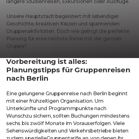
längere Studienreisen, Exkursionen oder Ausflüge.
Unsere Hauptstadt begeistert mit lebendiger
Geschichte, kreativen Kiezen und spannenden
Gruppenaktivitäten. Doch wie gelingt die perfekte
Planung für eure nächste Reise mit der ganzen
Gruppe?
Vorbereitung ist alles:
Planungstipps für Gruppenreisen
nach Berlin
Eine gelungene Gruppenreise nach Berlin beginnt
mit einer frühzeitigen Organisation. Um
Unterkünfte und Programmpunkte nach
Wunschzu sichern, sollten Buchungen mindestens
sechs bis zwölf Monate im Vorauserfolgen. Viele
Sehenswürdigkeiten und Verkehrsbetriebe bieten
zudem spezielleGruppentarife an, von denen ihr