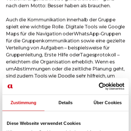
nach dem Motto: Besser haben als brauchen.
Auch die Kommunikation innerhalb der Gruppe
spielt eine wichtige Rolle. Digitale Tools wie Google
Maps für die Navigation oderWhatsApp-Gruppen
für die Gruppenkommunikation sowie eine gezielte
Verteilung von Aufgaben – beispielsweise für
Gruppenleitung, Erste Hilfe oderTagesprotokoll –
erleichtern die Organisation erheblich. Wenn es
umAbstimmungen oder die zeitliche Planung geht,
sind zudem Tools wie Doodle sehr hilfreich, um
schnell und direkt Umfragen unter den
Teilnehmenden durchzuführen.
Zustimmung
Details
Über Cookies
Programmgestaltung: Balance zwischen
Lernen und Freizeit
Eine abwechslungsreiche Programmgestaltung,
Diese Webseite verwendet Cookies
die Wissenund Erlebnisse kombiniert, sorgt für