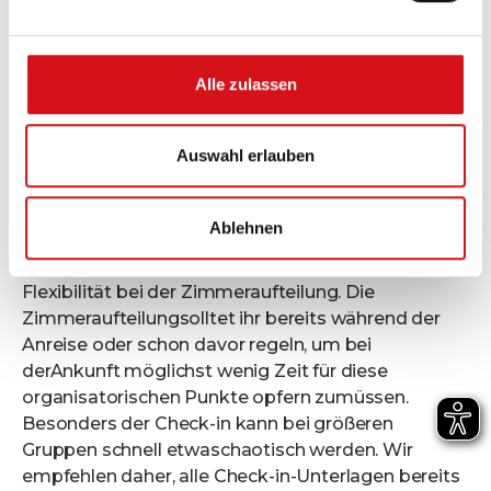
Vorteile eines gruppenfreundlichen Hotels
Ein zentral gelegenes Hotel spart Zeit und
erleichtert den Zugang zu den Hauptattraktionen
der Stadt. Sowohl
unser Haus amKudamm
als
Alle zulassen
auch das
aletto HotelPotsdamer Platz
liegen im
Herzen Berlins. Damitseid ihr bestens an den
Auswahl erlauben
ÖPNV angebunden und erreicht alle Viertel
undHighlights der Stadt schnell und unkompliziert.
Unseremodernen Zimmer
sind ebenfalls bestens
Ablehnen
aufReisegruppen abgestimmt. Ob Doppel- oder 6-
Personen-Zimmer: aletto bietet euchdie maximale
Flexibilität bei der Zimmeraufteilung. Die
Zimmeraufteilungsolltet ihr bereits während der
Anreise oder schon davor regeln, um bei
derAnkunft möglichst wenig Zeit für diese
organisatorischen Punkte opfern zumüssen.
Besonders der Check-in kann bei größeren
Gruppen schnell etwaschaotisch werden. Wir
empfehlen daher, alle Check-in-Unterlagen bereits